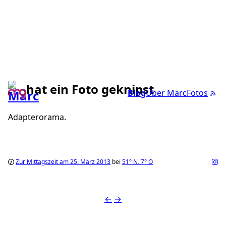
hat ein Foto geknipst
Blog
Über Marc
Fotos
Adapterorama.
Zur Mittagszeit am 25. März 2013
bei
51°
N
,
7°
O
←
→