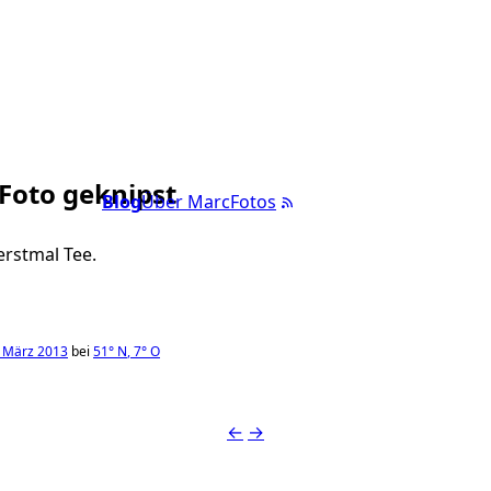
 Foto geknipst
Blog
Über Marc
Fotos
rstmal Tee.
 März 2013
bei
51°
N
,
7°
O
←
→