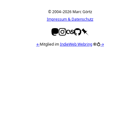
© 2004–2026 Marc Görtz
Impressum & Datenschutz
←
Mitglied im
IndieWeb Webring
🕸💍
→