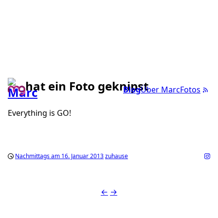
hat ein Foto geknipst
Blog
Über Marc
Fotos
Everything is GO!
Nachmittags am 16. Januar 2013
zuhause
←
→