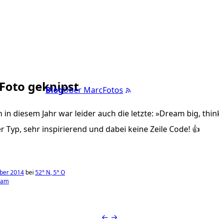
 Foto geknipst
Blog
Über Marc
Fotos
 in diesem Jahr war leider auch die letzte: »Dream big, thin
r Typ, sehr inspirierend und dabei keine Zeile Code! 👍
ber 2014
bei
52°
N
,
5°
O
ram
←
→