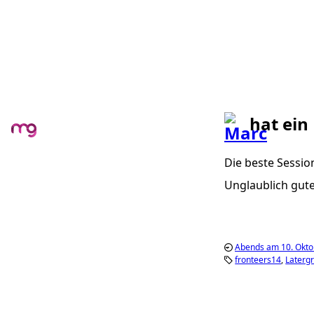
hat ein
Die beste Session
Unglaublich gute
Abends am 10. Okto
fronteers14
Laterg