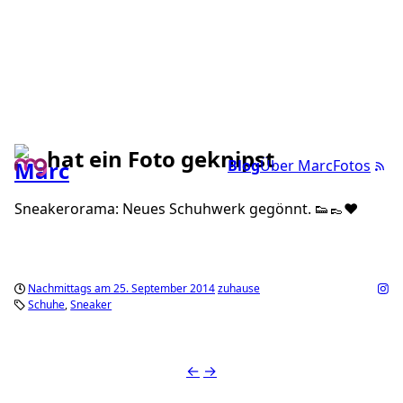
hat ein Foto geknipst
Blog
Über Marc
Fotos
Sneakerorama: Neues Schuhwerk gegönnt. 👟👞❤️
Nachmittags am 25. September 2014
zuhause
Schuhe
Sneaker
←
→