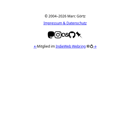
© 2004–2026 Marc Görtz
Impressum & Datenschutz
←
Mitglied im
IndieWeb Webring
🕸💍
→