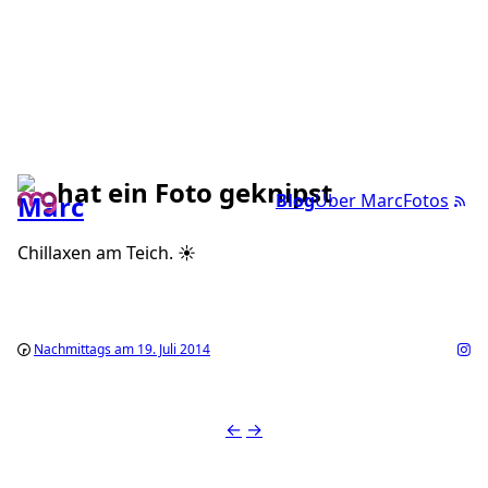
hat ein Foto geknipst
Blog
Über Marc
Fotos
Chillaxen am Teich. ☀️
Nachmittags am 19. Juli 2014
←
→