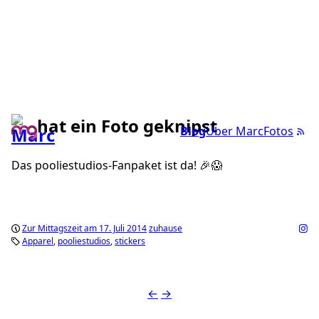
hat ein Foto geknipst
Blog
Über Marc
Fotos
Das pooliestudios-Fanpaket ist da! 🎉😱
Zur Mittagszeit am 17. Juli 2014
zuhause
Apparel
pooliestudios
stickers
←
→