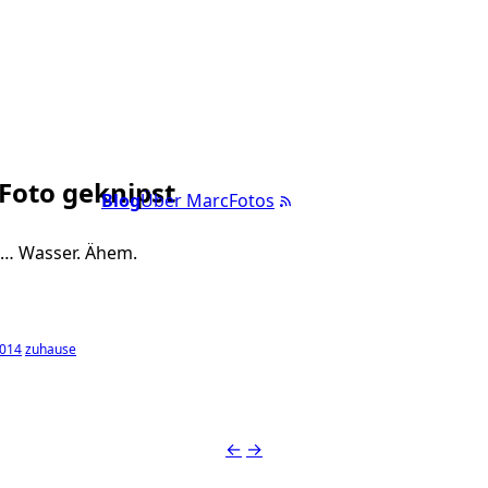
 Foto geknipst
Blog
Über Marc
Fotos
in… Wasser. Ähem.
2014
zuhause
←
→