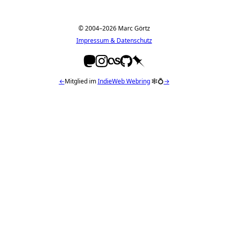
© 2004–2026 Marc Görtz
Impressum & Datenschutz
←
Mitglied im
IndieWeb Webring
🕸💍
→