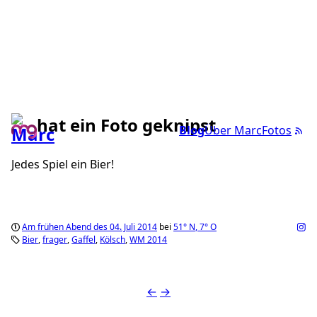
hat ein Foto geknipst
Blog
Über Marc
Fotos
Jedes Spiel ein Bier!
Am frühen Abend des 04. Juli 2014
bei
51°
N
,
7°
O
Bier
frager
Gaffel
Kölsch
WM 2014
←
→