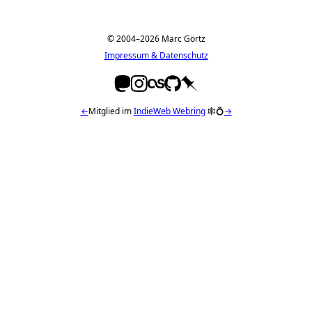
© 2004–2026 Marc Görtz
Impressum & Datenschutz
←
Mitglied im
IndieWeb Webring
🕸💍
→