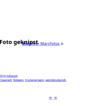
 Foto geknipst
Blog
Über Marc
Fotos
 2014
zuhause
rzweigelt
Rotwein
trockenerwein
weindesabends
←
→