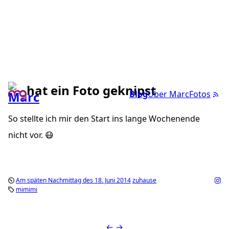
hat ein Foto geknipst
Blog
Über Marc
Fotos
So stellte ich mir den Start ins lange Wochenende
nicht vor. 😷
Am späten Nachmittag des 18. Juni 2014
zuhause
mimimi
←
→