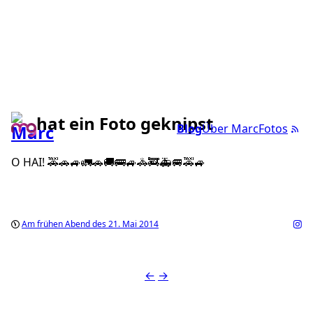
hat ein Foto geknipst
Blog
Über Marc
Fotos
O HAI! 🚕🚗🚙🚛🚗🚚🚌🚙🚓🚒🚑🚐🚕🚙
Am frühen Abend des 21. Mai 2014
←
→