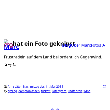
hat ein Foto geknipst
Blog
Über Marc
Fotos
Frustradeln auf dem Land bei ordentlich Gegenwind.
🌀💨🚴
Am späten Nachmittag des 11. Mai 2014
cycling
dampfablassen
fuckoff
Latergram
Radfahren
Wind
←
→