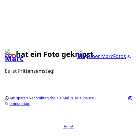
hat ein Foto geknipst
Blog
Über Marc
Fotos
Es ist Frittensamstag!
Am späten Nachmittag des 10. Mai 2014
zuhause
omnomnom
←
→