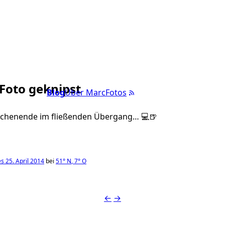
 Foto geknipst
Blog
Über Marc
Fotos
chenende im fließenden Übergang… 💻🍺
 25. April 2014
bei
51°
N
,
7°
O
←
→