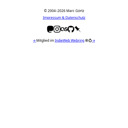
© 2004–2026 Marc Görtz
Impressum & Datenschutz
←
Mitglied im
IndieWeb Webring
🕸💍
→