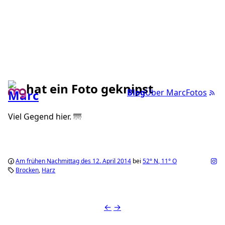
hat ein Foto geknipst
Blog
Über Marc
Fotos
Viel Gegend hier. 🌁
Am frühen Nachmittag des 12. April 2014
bei
52°
N
,
11°
O
Brocken
Harz
←
→