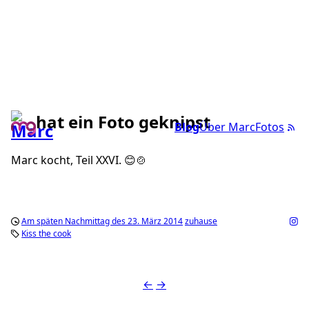
hat ein Foto geknipst
Blog
Über Marc
Fotos
Marc kocht, Teil XXVI. 😊🍲
Am späten Nachmittag des 23. März 2014
zuhause
Kiss the cook
←
→