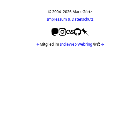
© 2004–2026 Marc Görtz
Impressum & Datenschutz
←
Mitglied im
IndieWeb Webring
🕸💍
→