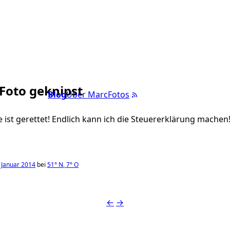
 Foto geknipst
Blog
Über Marc
Fotos
st gerettet! Endlich kann ich die Steuererklärung machen!
 Januar 2014
bei
51°
N
,
7°
O
←
→