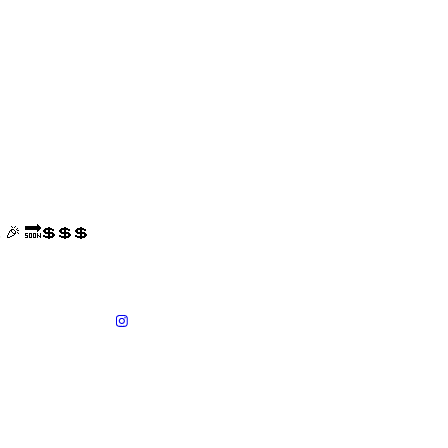
 🎉 🔜💲💲💲