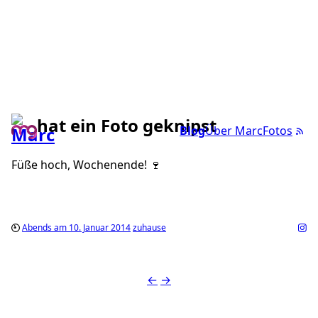
hat ein Foto geknipst
Blog
Über Marc
Fotos
Füße hoch, Wochenende! 🍷
Abends am 10. Januar 2014
zuhause
←
→