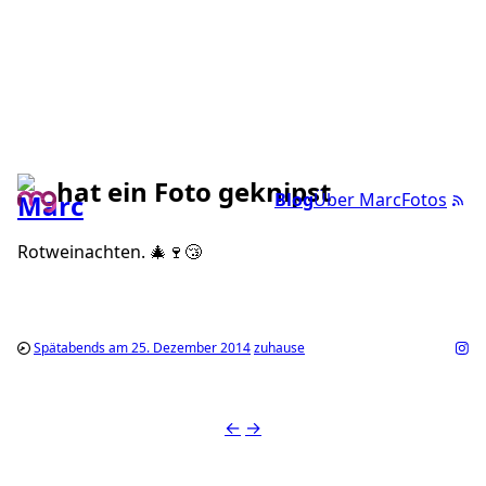
hat ein Foto geknipst
Blog
Über Marc
Fotos
Rotweinachten. 🎄🍷😴
Spätabends am 25. Dezember 2014
zuhause
←
→