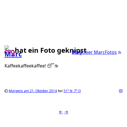
hat ein Foto geknipst
Blog
Über Marc
Fotos
Kaffeekaffeekaffee! 😴☕️
Morgens am 21. Oktober 2014
bei
51°
N
,
7°
O
←
→