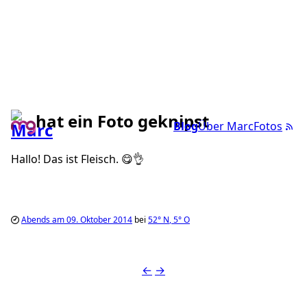
hat ein Foto geknipst
Blog
Über Marc
Fotos
Hallo! Das ist Fleisch. 😋👌
Abends am 09. Oktober 2014
bei
52°
N
,
5°
O
←
→