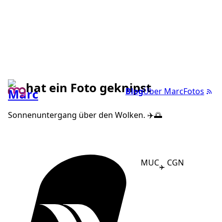
hat ein Foto geknipst
Blog
Über Marc
Fotos
Sonnenuntergang über den Wolken. ✈️🌅
MUC
CGN