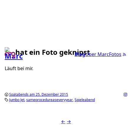
hat ein Foto geknipst
Blog
Über Marc
Fotos
Läuft bei mir.
Spätabends am 25. Dezember 2015
Jumbo Jet
sameprocedureaseveryyear
Spieleabend
←
→