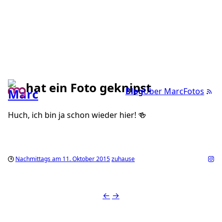
hat ein Foto geknipst
Blog
Über Marc
Fotos
Huch, ich bin ja schon wieder hier! 🍻
Nachmittags am 11. Oktober 2015
zuhause
←
→