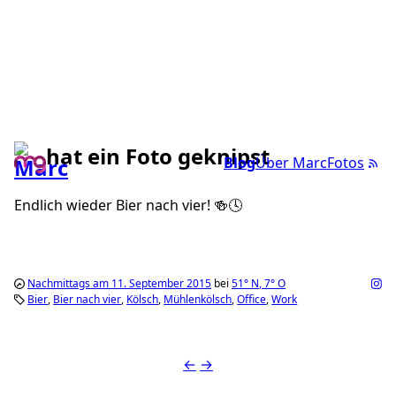
hat ein Foto geknipst
Blog
Über Marc
Fotos
Endlich wieder Bier nach vier! 🍻🕓
Nachmittags am 11. September 2015
bei
51°
N
,
7°
O
Bier
Bier nach vier
Kölsch
Mühlenkölsch
Office
Work
←
→