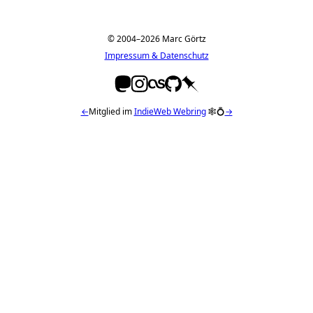
© 2004–2026 Marc Görtz
Impressum & Datenschutz
←
Mitglied im
IndieWeb Webring
🕸💍
→