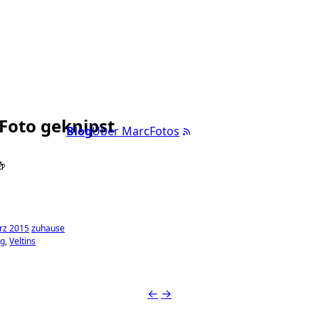
 Foto geknipst
Blog
Über Marc
Fotos

rz 2015
zuhause
ng
Veltins
←
→