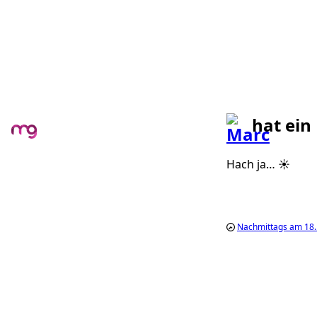
hat ein
Hach ja… ☀️
Nachmittags am 18. 