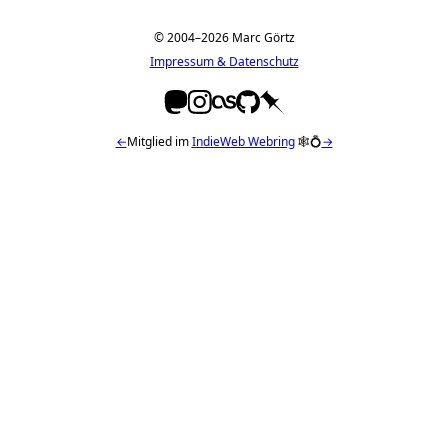
© 2004–2026 Marc Görtz
Impressum & Datenschutz
←
Mitglied im
IndieWeb Webring
🕸💍
→