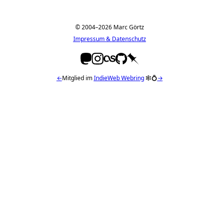
© 2004–2026 Marc Görtz
Impressum & Datenschutz
←
Mitglied im
IndieWeb Webring
🕸💍
→