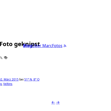
 Foto geknipst
Blog
Über Marc
Fotos
h. 🍻
02. März 2015
bei
51°
N
,
8°
O
ng
Veltins
←
→