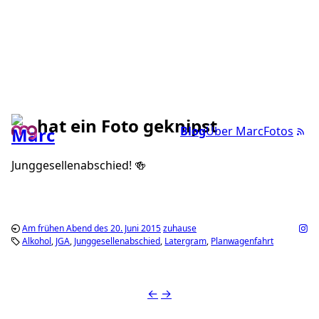
hat ein Foto geknipst
Blog
Über Marc
Fotos
Junggesellenabschied! 🍻
Am frühen Abend des 20. Juni 2015
zuhause
Alkohol
JGA
Junggesellenabschied
Latergram
Planwagenfahrt
←
→