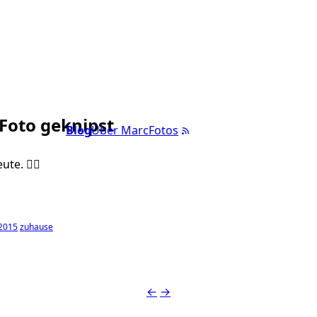
 Foto geknipst
Blog
Über Marc
Fotos
ute. ✌🏼️
2015
zuhause
←
→