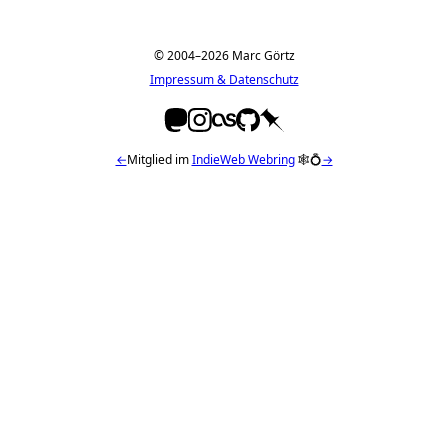
© 2004–2026 Marc Görtz
Impressum & Datenschutz
←
Mitglied im
IndieWeb Webring
🕸💍
→