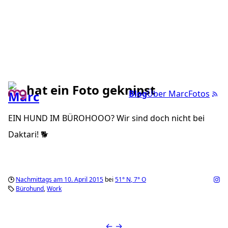
hat ein Foto geknipst
Blog
Über Marc
Fotos
EIN HUND IM BÜROHOOO? Wir sind doch nicht bei
Daktari! 🐕
Nachmittags am 10. April 2015
bei
51°
N
,
7°
O
Bürohund
Work
←
→