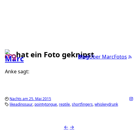
hat ein Foto geknipst
Blog
Über Marc
Fotos
Anke sagt:
Nachts am 25. Mai 2015
likeadinosaur
pointytongue
reptile
shortfingers
whiskeydrunk
←
→