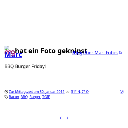
hat ein Foto geknipst
Blog
Über Marc
Fotos
BBQ Burger Friday!
Zur Mittagszeit am 30. Januar 2015
bei
51°
N
,
7°
O
Bacon
BBQ
Burger
TGIF
←
→