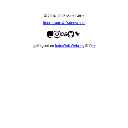
© 2004–2026 Marc Görtz
Impressum & Datenschutz
←
Mitglied im
IndieWeb Webring
🕸💍
→