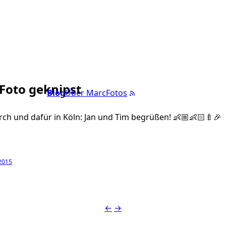
 Foto geknipst
Blog
Über Marc
Fotos
rch und dafür in Köln: Jan und Tim begrüßen! 👶🏼👶🏻🍼🎉
 2015
←
→