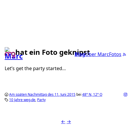
hat ein Foto geknipst
Blog
Über Marc
Fotos
Let’s get the party started…
Am späten Nachmittag des 11. Juni 2015
bei
48°
N
,
12°
O
10 Jahre weg.de
Party
←
→