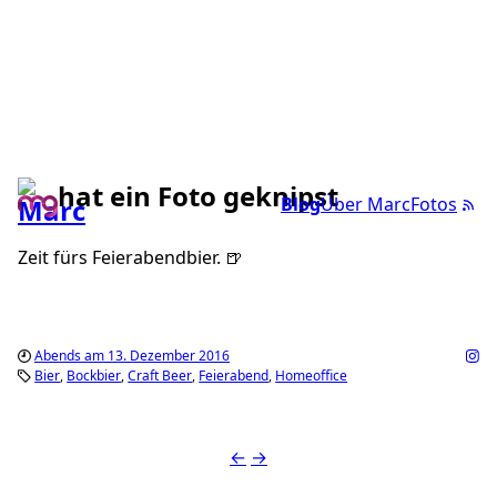
hat ein Foto geknipst
Blog
Über Marc
Fotos
Zeit fürs Feierabendbier. 🍺
Abends am 13. Dezember 2016
Bier
Bockbier
Craft Beer
Feierabend
Homeoffice
←
→