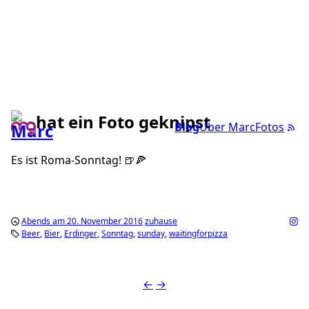
hat ein Foto geknipst
Blog
Über Marc
Fotos
Es ist Roma-Sonntag! 🍺🍕
Abends am 20. November 2016
zuhause
Beer
Bier
Erdinger
Sonntag
sunday
waitingforpizza
←
→