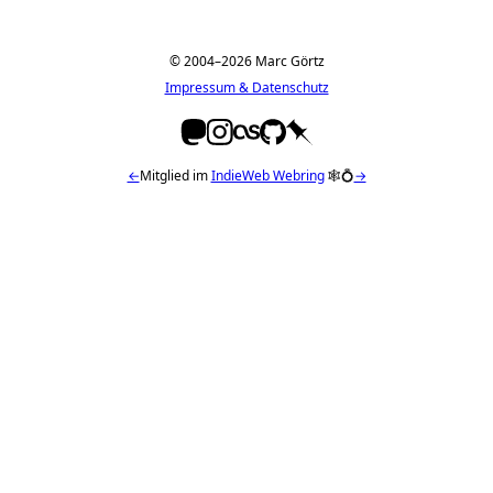
© 2004–2026 Marc Görtz
Impressum & Datenschutz
←
Mitglied im
IndieWeb Webring
🕸💍
→