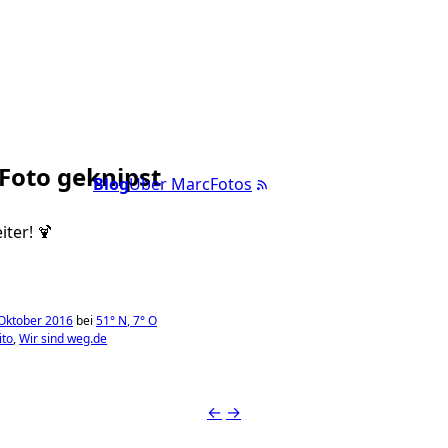
 Foto geknipst
Blog
Über Marc
Fotos
iter! 🍹
Oktober 2016
bei
51°
N
,
7°
O
ito
Wir sind weg.de
←
→