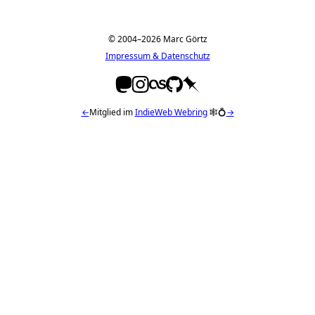
© 2004–2026 Marc Görtz
Impressum & Datenschutz
←
Mitglied im
IndieWeb Webring
🕸💍
→