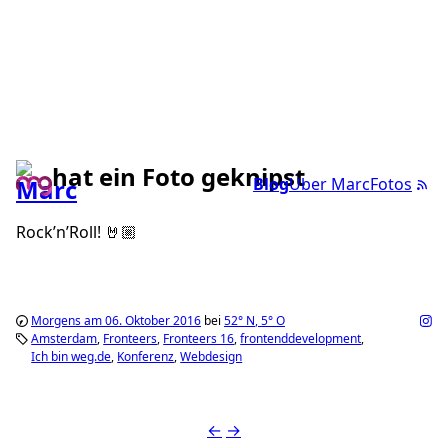
hat ein Foto geknipst
Blog
Über Marc
Fotos
Rock’n’Roll! 🤘🏼
Morgens am 06. Oktober 2016
bei
52°
N
,
5°
O
Amsterdam
Fronteers
Fronteers 16
frontenddevelopment
Ich bin weg.de
Konferenz
Webdesign
←
→