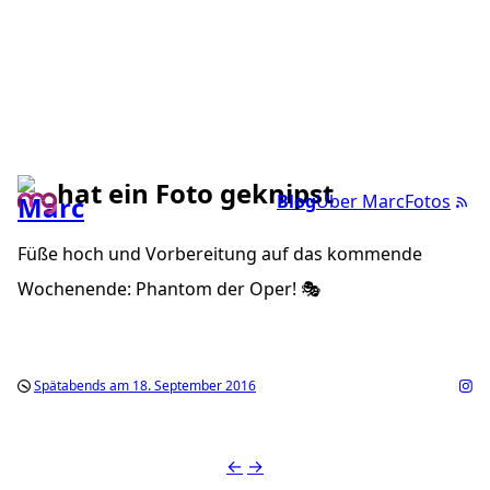
hat ein Foto geknipst
Blog
Über Marc
Fotos
Füße hoch und Vorbereitung auf das kommende
Wochenende: Phantom der Oper! 🎭
Spätabends am 18. September 2016
←
→