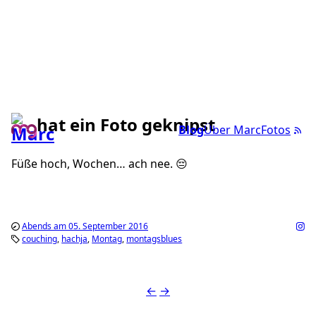
hat ein Foto geknipst
Blog
Über Marc
Fotos
Füße hoch, Wochen… ach nee. 😔
Abends am 05. September 2016
couching
hachja
Montag
montagsblues
←
→