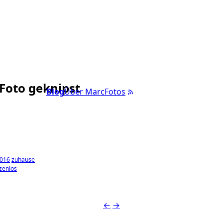
 Foto geknipst
Blog
Über Marc
Fotos
2016
zuhause
zenlos
←
→