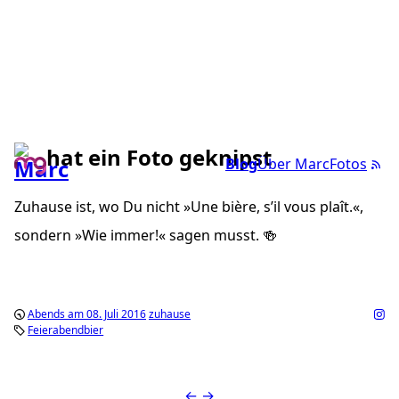
hat ein Foto geknipst
Blog
Über Marc
Fotos
Zuhause ist, wo Du nicht »Une bière, s’il vous plaît.«,
sondern »Wie immer!« sagen musst. 🍻
Abends am 08. Juli 2016
zuhause
Feierabendbier
←
→