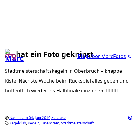
hat ein Foto geknipst
Blog
Über Marc
Fotos
Stadtmeisterschaftskegeln in Oberbruch – knappe
Kiste! Nächste Woche beim Rückspiel alles geben und
hoffentlich wieder ins Halbfinale einziehen! 👍🏼🎳🍻
Nachts am 04. Juni 2016
zuhause
Kegelclub
Kegeln
Latergram
Stadtmeisterschaft