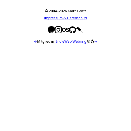
© 2004–2026 Marc Görtz
Impressum & Datenschutz
←
Mitglied im
IndieWeb Webring
🕸💍
→