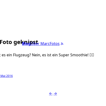
 Foto geknipst
Blog
Über Marc
Fotos
st es ein Flugzeug? Nein, es ist ein Super Smoothie! ✊🏼
 Mai 2016
←
→