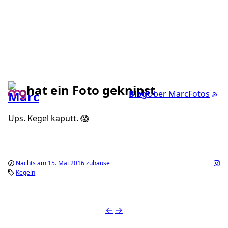
hat ein Foto geknipst
Blog
Über Marc
Fotos
Ups. Kegel kaputt. 😱
Nachts am 15. Mai 2016
zuhause
Kegeln
←
→