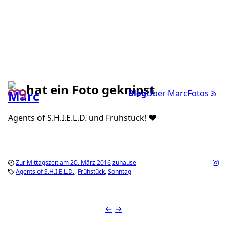
hat ein Foto geknipst
Blog
Über Marc
Fotos
Agents of S.H.I.E.L.D. und Frühstück! ❤️
Zur Mittagszeit am 20. März 2016
zuhause
Agents of S.H.I.E.L.D.
Frühstück
Sonntag
←
→