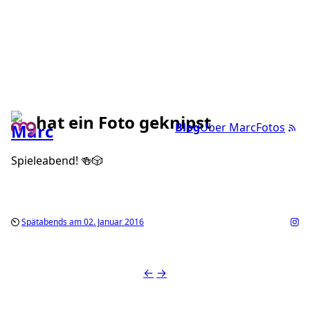
hat ein Foto geknipst
Blog
Über Marc
Fotos
Spieleabend! 🍻🎲
Spätabends am 02. Januar 2016
←
→